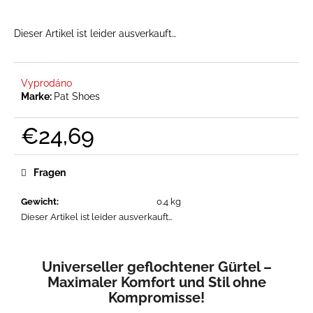
Dieser Artikel ist leider ausverkauft…
SUCHEN
Vyprodáno
Marke:
Pat Shoes
W
i
€24,69
r
Verkaufspreis:
e
Fragen
m
p
Gewicht
:
0.4 kg
f
Dieser Artikel ist leider ausverkauft…
e
h
l
Universeller geflochtener Gürtel –
e
Maximaler Komfort und Stil ohne
n
Kompromisse!