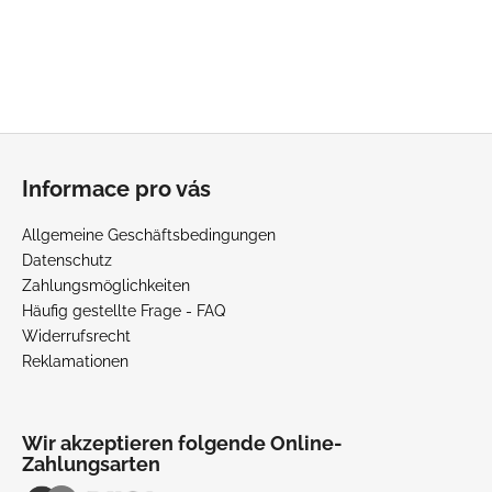
F
u
Informace pro vás
ß
z
Allgemeine Geschäftsbedingungen
e
Datenschutz
i
Zahlungsmöglichkeiten
l
Häufig gestellte Frage - FAQ
Widerrufsrecht
e
Reklamationen
Wir akzeptieren folgende Online-
Zahlungsarten