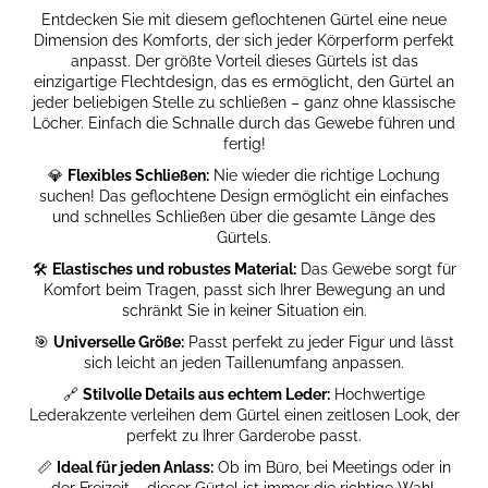
MAVERICK
Entdecken Sie mit diesem geflochtenen Gürtel eine neue
Dimension des Komforts, der sich jeder Körperform perfekt
€131,47
anpasst. Der größte Vorteil dieses Gürtels ist das
einzigartige Flechtdesign, das es ermöglicht, den Gürtel an
jeder beliebigen Stelle zu schließen – ganz ohne klassische
Löcher. Einfach die Schnalle durch das Gewebe führen und
fertig!
💎
Flexibles Schließen:
Nie wieder die richtige Lochung
suchen! Das geflochtene Design ermöglicht ein einfaches
und schnelles Schließen über die gesamte Länge des
Gürtels.
🛠️
Elastisches und robustes Material:
Das Gewebe sorgt für
Komfort beim Tragen, passt sich Ihrer Bewegung an und
schränkt Sie in keiner Situation ein.
🎯
Universelle Größe:
Passt perfekt zu jeder Figur und lässt
sich leicht an jeden Taillenumfang anpassen.
🔗
Stilvolle Details aus echtem Leder:
Hochwertige
Lederakzente verleihen dem Gürtel einen zeitlosen Look, der
perfekt zu Ihrer Garderobe passt.
📏
Ideal für jeden Anlass:
Ob im Büro, bei Meetings oder in
der Freizeit – dieser Gürtel ist immer die richtige Wahl.