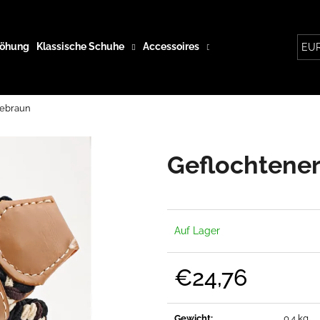
höhung
Klassische Schuhe
Accessoires
Maßanfertigung
Blo
EU
Was suchen Sie?
eebraun
SUCHEN
Geflochtener
Wir empfehlen
Auf Lager
€24,76
Verkaufspreis:
Gewicht
:
0.4 kg