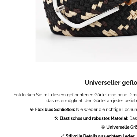
LEATHER TALL
€123,98
Ursprünglich:
€138,45
Universeller gefl
Entdecken Sie mit diesem geflochtenen Gürtel eine neue Dimens
das es ermöglicht, den Gürtel an jeder belie
💎
Flexibles Schließen:
Nie wieder die richtige Lochu
🛠️
Elastisches und robustes Material:
Das 
🎯
Universelle Grö
🔗
Stilvolle Details aus echtem Leder: