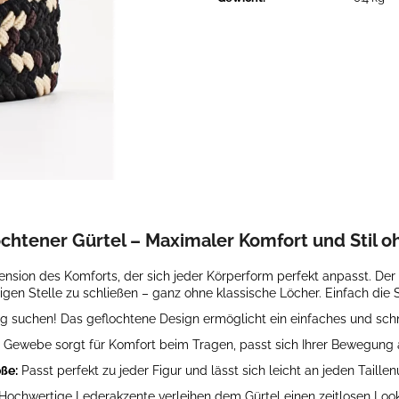
ERHÖHUNGSSOHLEN
GALANTE
€28,90
€123,98
Ursprünglich:
€1
ochtener Gürtel – Maximaler Komfort und Stil
ion des Komforts, der sich jeder Körperform perfekt anpasst. Der gr
bigen Stelle zu schließen – ganz ohne klassische Löcher. Einfach die
ng suchen! Das geflochtene Design ermöglicht ein einfaches und sch
Gewebe sorgt für Komfort beim Tragen, passt sich Ihrer Bewegung an 
ße:
Passt perfekt zu jeder Figur und lässt sich leicht an jeden Taill
Hochwertige Lederakzente verleihen dem Gürtel einen zeitlosen Look,