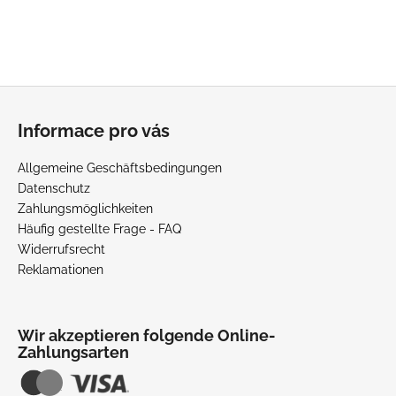
F
u
Informace pro vás
ß
z
Allgemeine Geschäftsbedingungen
e
Datenschutz
i
Zahlungsmöglichkeiten
l
Häufig gestellte Frage - FAQ
Widerrufsrecht
e
Reklamationen
Wir akzeptieren folgende Online-
Zahlungsarten