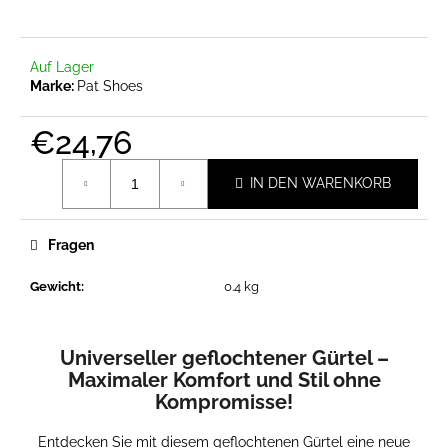
Auf Lager
SUCHEN
Marke:
Pat Shoes
€24,76
W
Verkaufspreis:
i
IN DEN WARENKORB
r
e
Fragen
m
p
Gewicht
:
0.4 kg
f
e
h
Universeller geflochtener Gürtel –
l
Maximaler Komfort und Stil ohne
e
Kompromisse!
n
Entdecken Sie mit diesem geflochtenen Gürtel eine neue