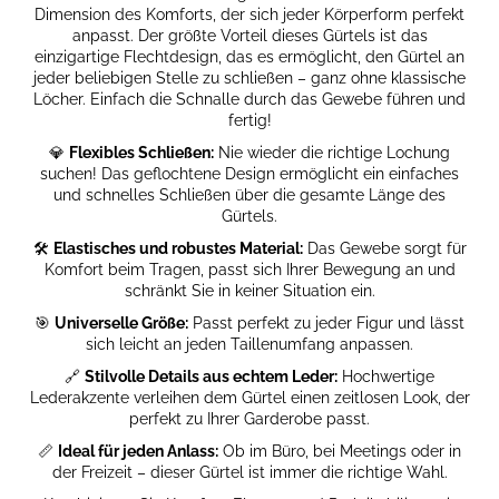
Dimension des Komforts, der sich jeder Körperform perfekt
STORM
anpasst. Der größte Vorteil dieses Gürtels ist das
€137,15
einzigartige Flechtdesign, das es ermöglicht, den Gürtel an
Ursprünglich:
jeder beliebigen Stelle zu schließen – ganz ohne klassische
€152,48
Löcher. Einfach die Schnalle durch das Gewebe führen und
fertig!
💎
Flexibles Schließen:
Nie wieder die richtige Lochung
suchen! Das geflochtene Design ermöglicht ein einfaches
und schnelles Schließen über die gesamte Länge des
Gürtels.
🛠️
Elastisches und robustes Material:
Das Gewebe sorgt für
Komfort beim Tragen, passt sich Ihrer Bewegung an und
schränkt Sie in keiner Situation ein.
🎯
Universelle Größe:
Passt perfekt zu jeder Figur und lässt
sich leicht an jeden Taillenumfang anpassen.
🔗
Stilvolle Details aus echtem Leder:
Hochwertige
Lederakzente verleihen dem Gürtel einen zeitlosen Look, der
perfekt zu Ihrer Garderobe passt.
📏
Ideal für jeden Anlass:
Ob im Büro, bei Meetings oder in
der Freizeit – dieser Gürtel ist immer die richtige Wahl.