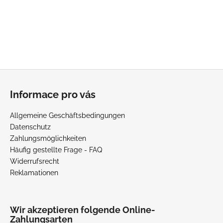
e
d
e
r
L
i
s
F
t
u
e
Informace pro vás
ß
z
Allgemeine Geschäftsbedingungen
e
Datenschutz
i
Zahlungsmöglichkeiten
l
Häufig gestellte Frage - FAQ
Widerrufsrecht
e
Reklamationen
Wir akzeptieren folgende Online-
Zahlungsarten