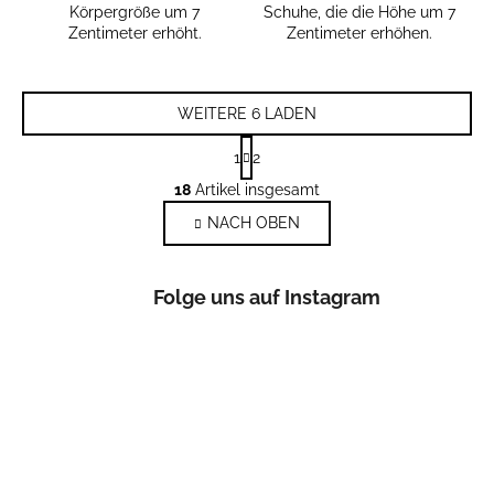
Körpergröße um 7
Schuhe, die die Höhe um 7
Zentimeter erhöht.
Zentimeter erhöhen.
WEITERE 6 LADEN
P
1
2
a
S
g
18
Artikel insgesamt
t
i
NACH OBEN
e
n
i
u
e
e
r
Folge uns auf Instagram
r
u
e
n
l
g
e
m
e
n
t