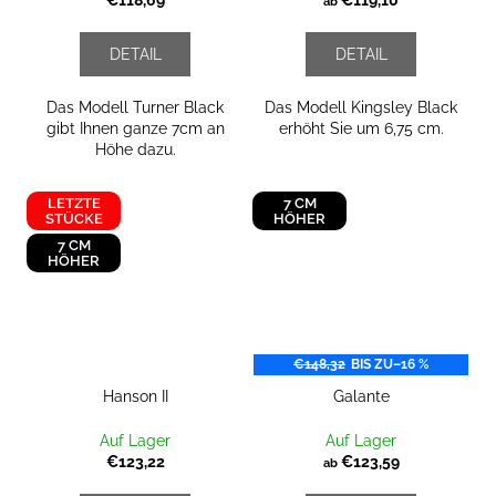
€118,69
€119,10
ab
DETAIL
DETAIL
Das Modell Turner Black
Das Modell Kingsley Black
gibt Ihnen ganze 7cm an
erhöht Sie um 6,75 cm.
Höhe dazu.
LETZTE
7 CM
STÜCKE
HÖHER
7 CM
HÖHER
€148,32
BIS ZU
–16 %
Hanson II
Galante
Auf Lager
Auf Lager
€123,22
€123,59
ab