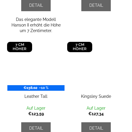
DETAIL
DETAIL
Das elegante Modell
Hanson II erhöht die Höhe
um 7 Zentimeter.
7 CM
7 CM
HÖHER
HÖHER
€138,02
–10 %
Leather Tall
Kingsley Suede
Auf Lager
Auf Lager
€123,59
€127,34
DETAIL
DETAIL