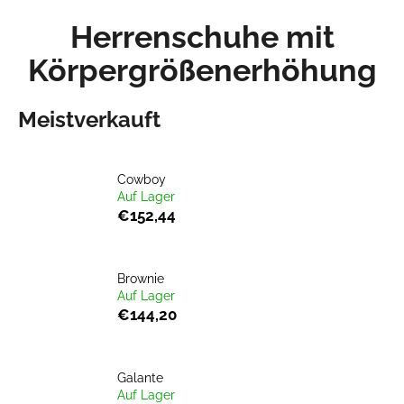
W
Herrenschuhe mit
Zum
a
Zurück
Zurück
Inhalt
r
Körpergrößenerhöhung
springen
zum
zum
e
W
n
Meistverkauft
a
k
s
o
s
r
Cowboy
u
b
Auf Lager
c
€152,44
h
e
Brownie
n
Auf Lager
S
€144,20
i
e
?
Galante
Auf Lager