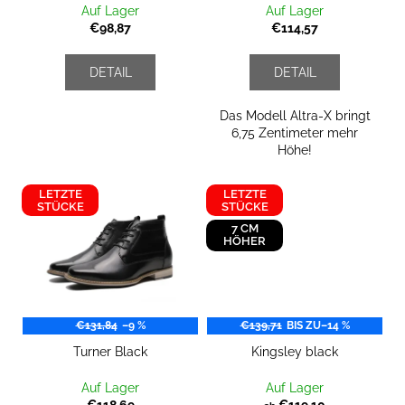
P
Auf Lager
Auf Lager
n
ERHÖHUNGSSOHLEN
r
€98,87
€114,57
g
€28,81
o
d
DETAIL
DETAIL
u
k
Das Modell Altra-X bringt
6,75 Zentimeter mehr
t
Höhe!
e
LETZTE
LETZTE
STÜCKE
STÜCKE
7 CM
HÖHER
€131,84
–9 %
€139,71
BIS ZU
–14 %
Turner Black
Kingsley black
Auf Lager
Auf Lager