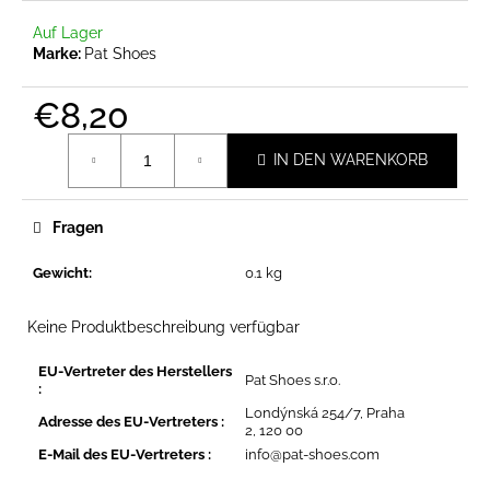
Auf Lager
Marke:
Pat Shoes
SUCHEN
€8,20
Verkaufspreis:
IN DEN WARENKORB
W
i
r
Fragen
e
m
Gewicht
:
0.1 kg
p
f
Keine Produktbeschreibung verfügbar
e
h
EU-Vertreter des Herstellers
Pat Shoes s.r.o.
:
l
Londýnská 254/7, Praha
e
Adresse des EU-Vertreters
:
2, 120 00
n
E-Mail des EU-Vertreters
:
info@pat-shoes.com