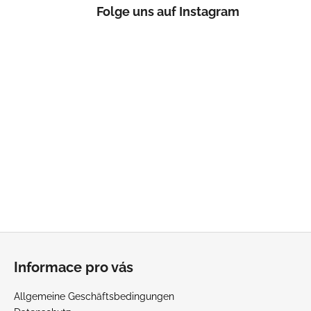
Folge uns auf Instagram
KINGSLEY
STYLES
€139,71
F
u
Informace pro vás
ß
z
Allgemeine Geschäftsbedingungen