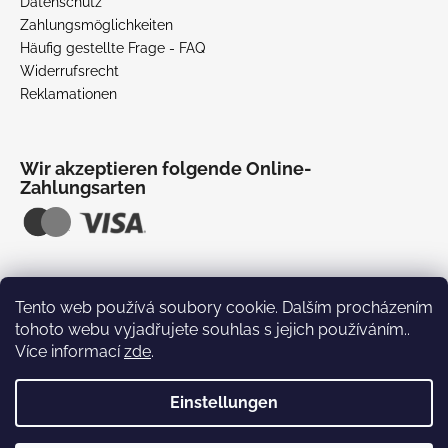
e
Datenschutz
i
Zahlungsmöglichkeiten
l
Häufig gestellte Frage - FAQ
Widerrufsrecht
e
Reklamationen
Wir akzeptieren folgende Online-
Zahlungsarten
Tento web používá soubory cookie. Dalším procházením
tohoto webu vyjadřujete souhlas s jejich používáním..
Více informací
zde
.
Einstellungen
Erstellt von Shoptet