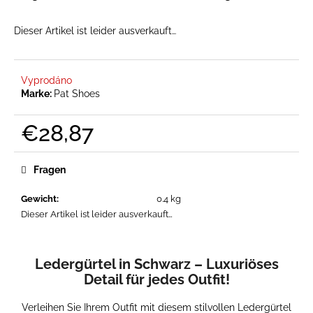
Dieser Artikel ist leider ausverkauft…
SUCHEN
Vyprodáno
Marke:
Pat Shoes
W
€28,87
i
r
Verkaufspreis:
e
Fragen
m
p
Gewicht
:
0.4 kg
f
Dieser Artikel ist leider ausverkauft…
e
h
l
Ledergürtel in Schwarz – Luxuriöses
e
Detail für jedes Outfit!
n
Verleihen Sie Ihrem Outfit mit diesem stilvollen Ledergürtel