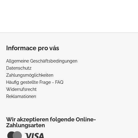
F
u
Informace pro vás
ß
z
Allgemeine Geschäftsbedingungen
e
Datenschutz
i
Zahlungsmöglichkeiten
l
Häufig gestellte Frage - FAQ
Widerrufsrecht
e
Reklamationen
Wir akzeptieren folgende Online-
Zahlungsarten