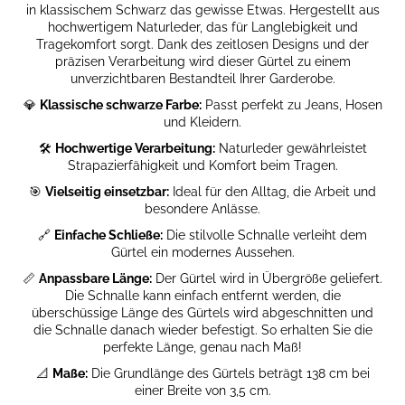
in klassischem Schwarz das gewisse Etwas. Hergestellt aus
LEATHER
hochwertigem Naturleder, das für Langlebigkeit und
TALL
Tragekomfort sorgt. Dank des zeitlosen Designs und der
€123,87
präzisen Verarbeitung wird dieser Gürtel zu einem
Ursprünglich:
unverzichtbaren Bestandteil Ihrer Garderobe.
€138,33
💎
Klassische schwarze Farbe:
Passt perfekt zu Jeans, Hosen
und Kleidern.
🛠️
Hochwertige Verarbeitung:
Naturleder gewährleistet
Strapazierfähigkeit und Komfort beim Tragen.
🎯
Vielseitig einsetzbar:
Ideal für den Alltag, die Arbeit und
besondere Anlässe.
🔗
Einfache Schließe:
Die stilvolle Schnalle verleiht dem
Gürtel ein modernes Aussehen.
📏
Anpassbare Länge:
Der Gürtel wird in Übergröße geliefert.
Die Schnalle kann einfach entfernt werden, die
überschüssige Länge des Gürtels wird abgeschnitten und
die Schnalle danach wieder befestigt. So erhalten Sie die
perfekte Länge, genau nach Maß!
📐
Maße:
Die Grundlänge des Gürtels beträgt 138 cm bei
einer Breite von 3,5 cm.