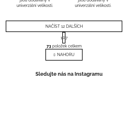
jsou dodávany v
jsou dodávany v
univerzální velikosti.
univerzální velikosti.
NAČÍST 12 DALŠÍCH
S
1
7
t
O
r
73
položek celkem
v
á
NAHORU
l
n
k
á
o
d
v
Sledujte nás na Instagramu
a
á
c
n
í
í
p
r
v
k
y
v