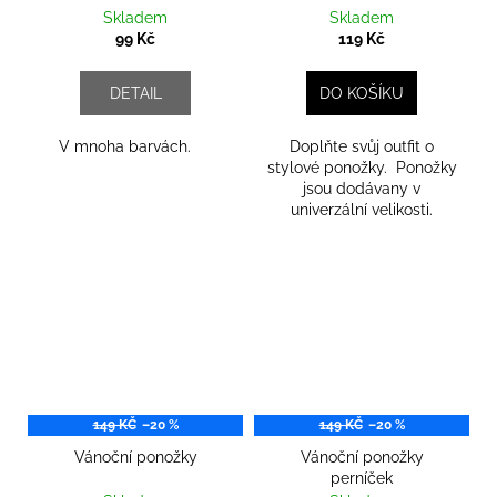
Skladem
Skladem
99 Kč
119 Kč
DETAIL
DO KOŠÍKU
V mnoha barvách.
Doplňte svůj outfit o
stylové ponožky. Ponožky
jsou dodávany v
univerzální velikosti.
149 KČ
–20 %
149 KČ
–20 %
Vánoční ponožky
Vánoční ponožky
perníček