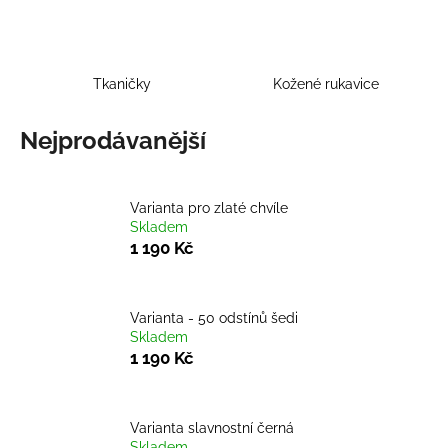
a
j
í
Tkaničky
Kožené rukavice
t
?
Nejprodávanější
Varianta pro zlaté chvíle
Skladem
HLEDAT
1 190 Kč
D
Varianta - 50 odstínů šedi
Skladem
o
1 190 Kč
p
o
r
u
Varianta slavnostní černá
Skladem