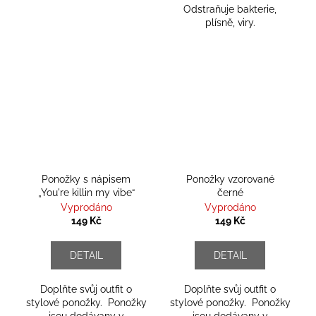
Odstraňuje bakterie,
plísně, viry.
Ponožky s nápisem
Ponožky vzorované
„You're killin my vibe“
černé
Vyprodáno
Vyprodáno
149 Kč
149 Kč
DETAIL
DETAIL
Doplňte svůj outfit o
Doplňte svůj outfit o
stylové ponožky. Ponožky
stylové ponožky. Ponožky