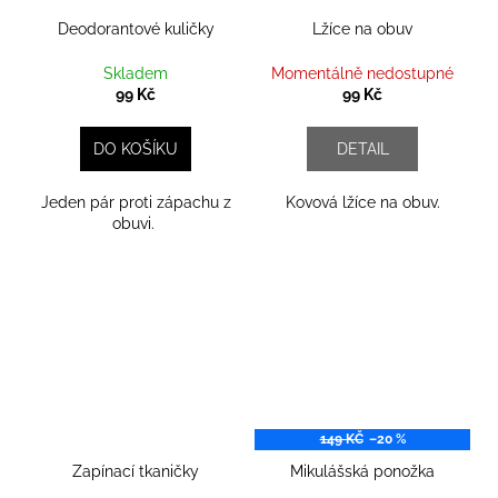
Deodorantové kuličky
Lžíce na obuv
Skladem
Momentálně nedostupné
99 Kč
99 Kč
DO KOŠÍKU
DETAIL
Jeden pár proti zápachu z
Kovová lžíce na obuv.
obuvi.
149 KČ
–20 %
Zapínací tkaničky
Mikulášská ponožka