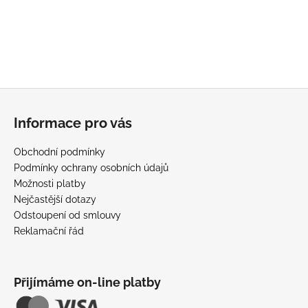
ý
p
i
s
u
Z
á
Informace pro vás
p
a
Obchodní podmínky
t
Podmínky ochrany osobních údajů
í
Možnosti platby
Nejčastější dotazy
Odstoupení od smlouvy
Reklamační řád
Přijímáme on-line platby