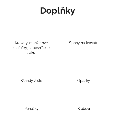
K
Doplňky
Přejít
o
Zpět
Zpět
na
š
obsah
í
C
k
o
p
Kravaty, manžetové
Spony na kravatu
o
knoflíčky, kapesníček k
saku
t
ř
e
b
u
Kšandy / šle
Opasky
j
e
t
e
Ponožky
K obuvi
n