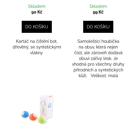
d
Skladem
Skladem
u
90 Kč
99 Kč
k
t
DO KOŠÍKU
DO KOŠÍKU
ů
Kartáč na čištění bot,
Samolešticí houbička
dřevěný, se syntetickými
na obuv, která nejen
vlákny.
čistí, ale zároveň dodává
obuvi zářivý lesk. Je
vhodná pro všechny druhy
přírodních a syntetických
kůží. Velikost: malá