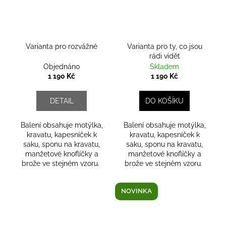
Varianta pro rozvážné
Varianta pro ty, co jsou
rádi vidět
Objednáno
Skladem
1 190 Kč
1 190 Kč
DETAIL
DO KOŠÍKU
Balení obsahuje motýlka,
Balení obsahuje motýlka,
kravatu, kapesníček k
kravatu, kapesníček k
saku, sponu na kravatu,
saku, sponu na kravatu,
manžetové knoflíčky a
manžetové knoflíčky a
brože ve stejném vzoru.
brože ve stejném vzoru.
NOVINKA