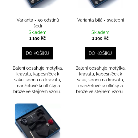
k
p
t
r
ů
o
Varianta - 50 odstínů
Varianta bílá - svatební
šedi
d
Skladem
Skladem
u
1 190 Kč
1 190 Kč
k
t
DO KOŠÍKU
DO KOŠÍKU
ů
Balení obsahuje motýlka,
Balení obsahuje motýlka,
kravatu, kapesníček k
kravatu, kapesníček k
saku, sponu na kravatu,
saku, sponu na kravatu,
manžetové knoflíčky a
manžetové knoflíčky a
brože ve stejném vzoru.
brože ve stejném vzoru.