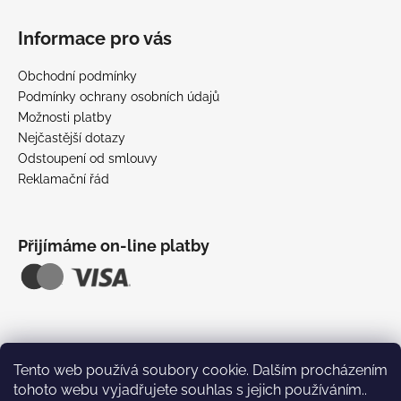
Z
á
Informace pro vás
p
a
Obchodní podmínky
t
Podmínky ochrany osobních údajů
í
Možnosti platby
Nejčastější dotazy
Odstoupení od smlouvy
Reklamační řád
Přijímáme on-line platby
Tento web používá soubory cookie. Dalším procházením
tohoto webu vyjadřujete souhlas s jejich používáním..