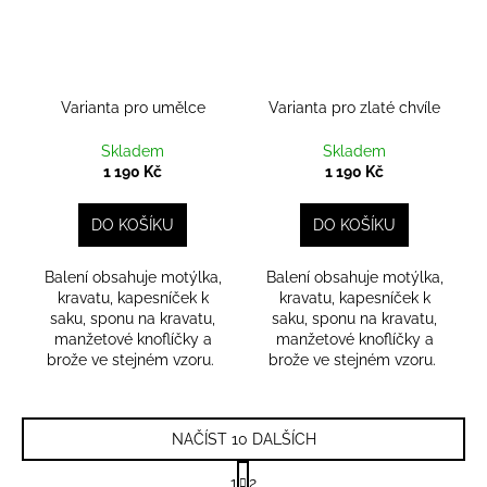
Varianta pro umělce
Varianta pro zlaté chvíle
Skladem
Skladem
1 190 Kč
1 190 Kč
DO KOŠÍKU
DO KOŠÍKU
Balení obsahuje motýlka,
Balení obsahuje motýlka,
kravatu, kapesníček k
kravatu, kapesníček k
saku, sponu na kravatu,
saku, sponu na kravatu,
manžetové knoflíčky a
manžetové knoflíčky a
brože ve stejném vzoru.
brože ve stejném vzoru.
NAČÍST 10 DALŠÍCH
S
1
2