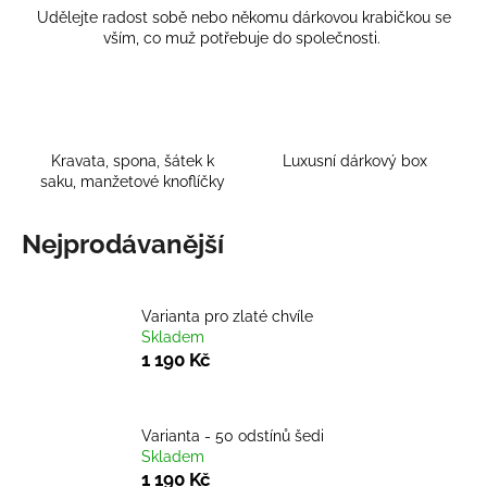
Udělejte radost sobě nebo někomu dárkovou krabičkou se
a
vším, co muž potřebuje do společnosti.
j
í
t
?
Kravata, spona, šátek k
Luxusní dárkový box
saku, manžetové knoflíčky
Nejprodávanější
HLEDAT
Varianta pro zlaté chvíle
Skladem
D
1 190 Kč
o
p
o
Varianta - 50 odstínů šedi
r
Skladem
u
1 190 Kč