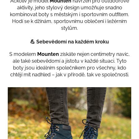
Ačkoliv je model
Mounten
navržen pro outdoorové
aktivity, jeho stylový design umožňuje snadno
kombinovat boty s městským i sportovním outfitem.
Hodí se k džínám, sportovnímu oblečení i ležérním
stylům.
💪
Sebevědomí na každém kroku
S modelem
Mounten
získáte nejen centimetry navíc,
ale také sebevědomí a jistotu v každé situaci. Tyto
boty jsou ideálním společníkem pro všechny, kdo
chtějí mít nadhled – jak v přírodě, tak ve společnosti.