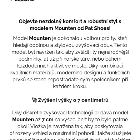
č
u
j
e
Objevte nezdolný komfort a robustní styl s
m
modelem Mounten od Pat Shoes!
e
Model
Mounten
je dokonalou volbou pro ty, kteří
hledají odolnou a stylovou zvyšovací obuv. Tento
model byl navržen tak, aby zvládl i ty nejnáročnější
STORM
podmínky, ať už při horské túře, nebo během
3
každodenních aktivit ve městě. Díky kombinaci
319
kvalitních materiálů, moderního designu a funkčních
Kč
Původně:
prvků se stane nepostradatelným společníkem při
3
každém kroku.
690
Kč
🚀
Zvýšení výšky o 7 centimetrů
Díky diskrétní zvyšovací technologii přidává model
Mounten
až
7 cm
na výšce, aniž by to bylo patrné
okolí. Vložka je navržena tak, aby poskytovala
přirozený vzhled a maximální pohodlí, takže si užijete