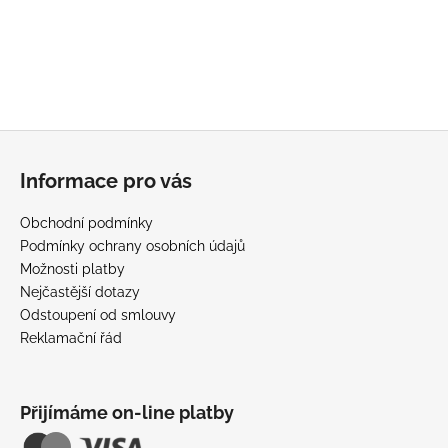
Z
á
Informace pro vás
p
a
Obchodní podmínky
t
Podmínky ochrany osobních údajů
í
Možnosti platby
Nejčastější dotazy
Odstoupení od smlouvy
Reklamační řád
Přijímáme on-line platby