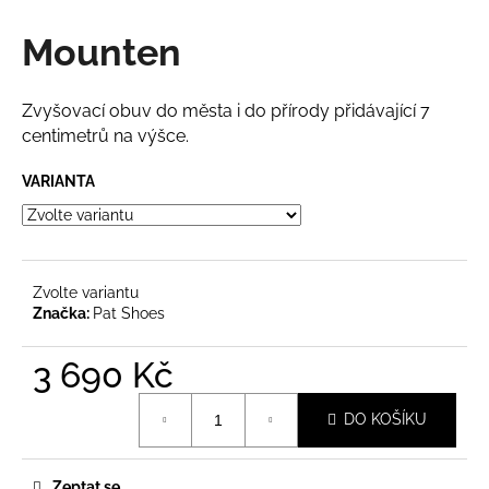
a
Mounten
j
í
t
Zvyšovací obuv do města i do přírody přidávající 7
centimetrů na výšce.
?
VARIANTA
HLEDAT
Zvolte variantu
Značka:
Pat Shoes
D
3 690 Kč
o
p
Měrná
o
DO KOŠÍKU
cena:
r
u
Zeptat se