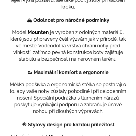
nejen vyšší postavu, ale také pocit jistoty při každém
kroku.
🏔️
Odolnost pro náročné podmínky
Model
Mounten
je vyroben z odolných materiálů,
které jsou připraveny čelit výzvám jak v přírodě, tak
ve městě. Voděodolná vrstva chrání nohy před
vlhkostí, zatímco pevná konstrukce boty zajišťuje
stabilitu a bezpečnost i na nerovném terénu.
👟
Maximální komfort a ergonomie
Měkká podšívka a ergonomická stélka se postarají o
to, aby vaše nohy zůstaly pohodlné i při celodenním
nošení. Speciální podrážka s tlumením nárazů
poskytuje vynikající podporu a zabraňuje únavě
nohou při dlouhých výpravách.
🎯
Stylový design pro každou příležitost