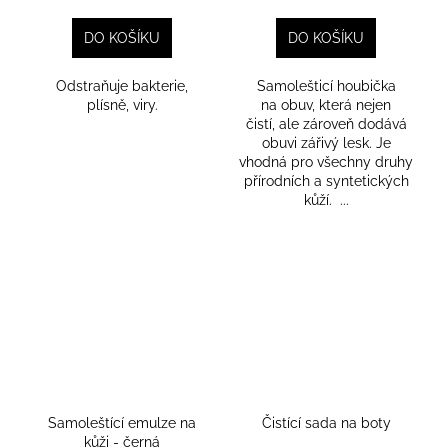
DO KOŠÍKU
DO KOŠÍKU
Odstraňuje bakterie,
Samolešticí houbička
plísně, viry.
na obuv, která nejen
čistí, ale zároveň dodává
obuvi zářivý lesk. Je
vhodná pro všechny druhy
přírodních a syntetických
kůží. ...
Samoleštící emulze na
Čistící sada na boty
kůži - černá