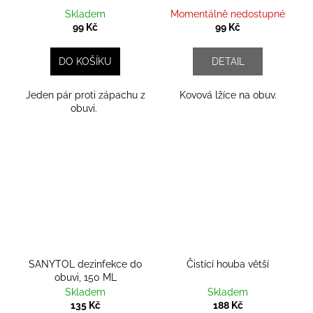
Skladem
Momentálně nedostupné
99 Kč
99 Kč
DO KOŠÍKU
DETAIL
Jeden pár proti zápachu z
Kovová lžíce na obuv.
obuvi.
SANYTOL dezinfekce do
Čistící houba větší
obuvi, 150 ML
Skladem
Skladem
135 Kč
188 Kč