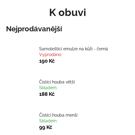
K
K obuvi
Přejít
o
Zpět
Zpět
na
š
obsah
í
Nejprodávanější
C
k
o
p
Samoleštící emulze na kůži - černá
o
Vyprodáno
190 Kč
t
ř
e
Čistící houba větší
b
Skladem
188 Kč
u
j
e
Čistící houba menší
t
Skladem
e
99 Kč
n