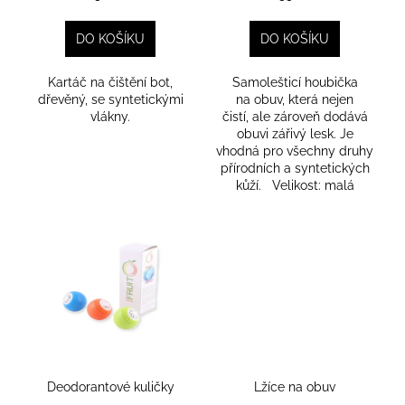
č
k
u
t
j
DO KOŠÍKU
DO KOŠÍKU
ů
e
m
Kartáč na čištění bot,
Samolešticí houbička
e
dřevěný, se syntetickými
na obuv, která nejen
vlákny.
čistí, ale zároveň dodává
obuvi zářivý lesk. Je
vhodná pro všechny druhy
MOUNTEN
přírodních a syntetických
3
kůží. Velikost: malá
690
Kč
Deodorantové kuličky
Lžíce na obuv