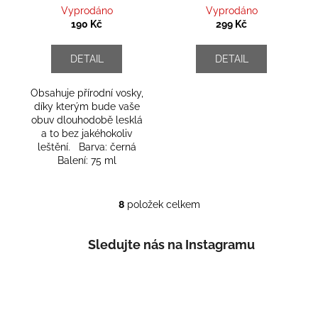
Vyprodáno
Vyprodáno
190 Kč
299 Kč
DETAIL
DETAIL
Obsahuje přírodní vosky,
díky kterým bude vaše
obuv dlouhodobě lesklá
a to bez jakéhokoliv
leštění. Barva: černá
Balení: 75 ml
8
položek celkem
O
v
l
Sledujte nás na Instagramu
á
d
a
c