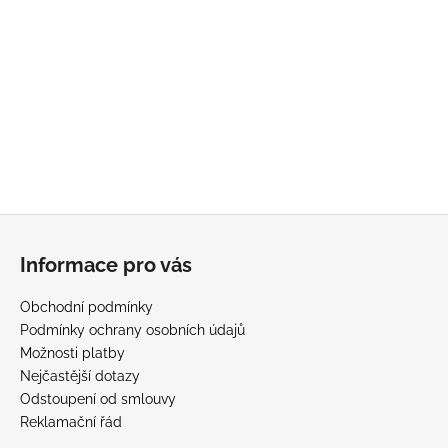
í
p
r
v
k
y
v
ý
p
i
Z
s
u
á
Informace pro vás
p
a
Obchodní podmínky
t
Podmínky ochrany osobních údajů
í
Možnosti platby
Nejčastější dotazy
Odstoupení od smlouvy
Reklamační řád