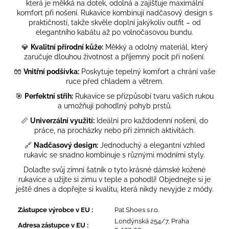
č
která je měkká na dotek, odolná a zajišťuje maximální
u
komfort při nošení. Rukavice kombinují nadčasový design s
j
praktičností, takže skvěle doplní jakýkoliv outfit – od
elegantního kabátu až po volnočasovou bundu.
e
m
💎
Kvalitní přírodní kůže:
Měkký a odolný materiál, který
e
zaručuje dlouhou životnost a příjemný pocit při nošení.
🧤
Vnitřní podšívka:
Poskytuje tepelný komfort a chrání vaše
ruce před chladem a větrem.
MOUNTEN
🎯
Perfektní střih:
Rukavice se přizpůsobí tvaru vašich rukou
3
a umožňují pohodlný pohyb prstů.
690
Kč
📏
Univerzální využití:
Ideální pro každodenní nošení, do
práce, na procházky nebo při zimních aktivitách.
🔗
Nadčasový design:
Jednoduchý a elegantní vzhled
rukavic se snadno kombinuje s různými módními styly.
Dolaďte svůj zimní šatník o tyto krásné dámské kožené
rukavice a užijte si zimu v teple a pohodlí! Objednejte si je
ještě dnes a dopřejte si kvalitu, která nikdy nevyjde z módy.
Zástupce výrobce v EU
:
Pat Shoes s.r.o.
Londýnská 254/7, Praha
Adresa zástupce v EU
: