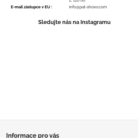
2, 120 00
E-mail zástupce v EU
:
info@pat-shoes.com
Sledujte nás na Instagramu
Z
á
Informace pro vás