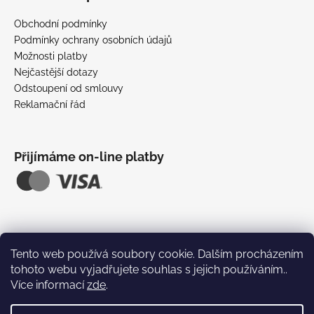
p
a
Obchodní podmínky
t
Podmínky ochrany osobních údajů
í
Možnosti platby
Nejčastější dotazy
Odstoupení od smlouvy
Reklamační řád
Přijímáme on-line platby
Tento web používá soubory cookie. Dalším procházením
tohoto webu vyjadřujete souhlas s jejich používáním..
Více informací
zde
.