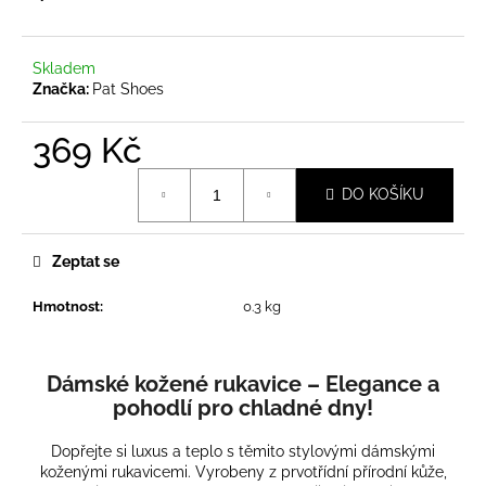
a
j
Skladem
í
Značka:
Pat Shoes
t
?
369 Kč
Měrná
DO KOŠÍKU
cena:
HLEDAT
Zeptat se
Hmotnost
:
0.3 kg
D
o
Dámské kožené rukavice – Elegance a
p
pohodlí pro chladné dny!
o
r
Dopřejte si luxus a teplo s těmito stylovými dámskými
u
koženými rukavicemi. Vyrobeny z prvotřídní přírodní kůže,