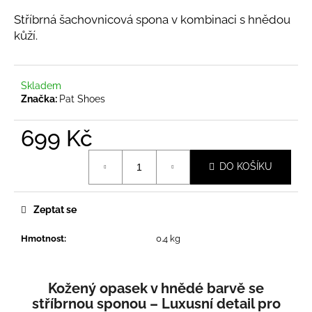
a
Stříbrná šachovnicová spona v kombinaci s hnědou
j
kůží.
í
t
Skladem
?
Značka:
Pat Shoes
699 Kč
Měrná
HLEDAT
DO KOŠÍKU
cena:
Zeptat se
D
o
Hmotnost
:
0.4 kg
p
o
r
Kožený opasek v hnědé barvě se
u
stříbrnou sponou – Luxusní detail pro