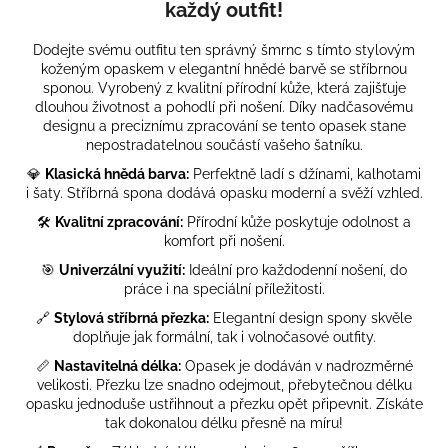
č
každý outfit!
u
j
Dodejte svému outfitu ten správný šmrnc s tímto stylovým
e
koženým opaskem v elegantní hnědé barvě se stříbrnou
m
sponou. Vyrobený z kvalitní přírodní kůže, která zajišťuje
dlouhou životnost a pohodlí při nošení. Díky nadčasovému
e
designu a preciznímu zpracování se tento opasek stane
nepostradatelnou součástí vašeho šatníku.
STORM
💎
Klasická hnědá barva:
Perfektně ladí s džínami, kalhotami
i šaty. Stříbrná spona dodává opasku moderní a svěží vzhled.
3
319
🛠️
Kvalitní zpracování:
Přírodní kůže poskytuje odolnost a
Kč
komfort při nošení.
Původně:
3
🎯
Univerzální využití:
Ideální pro každodenní nošení, do
690
práce i na speciální příležitosti.
Kč
🔗
Stylová stříbrná přezka:
Elegantní design spony skvěle
doplňuje jak formální, tak i volnočasové outfity.
📏
Nastavitelná délka:
Opasek je dodáván v nadrozměrné
velikosti. Přezku lze snadno odejmout, přebytečnou délku
opasku jednoduše ustřihnout a přezku opět připevnit. Získáte
tak dokonalou délku přesně na míru!