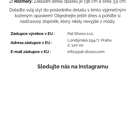
📐
Rozměry:
Základní délka opasku je 138 cm a šířka 3,5 cm.
Dolaďte svůj styl do posledního detailu s tímto výjimečným
koženým opaskem! Objednejte ještě dnes a pořiďte si
nadčasový doplněk, který nikdy nevyjde z módy.
Zástupce výrobce v EU
:
Pat Shoes s.r.o.
Londýnská 254/7, Praha
Adresa zástupce v EU
:
2, 120 00
E-mail zástupce v EU
:
info@pat-shoes.com
Sledujte nás na Instagramu