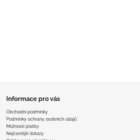
č
u
j
e
m
e
MAVERICK
3
190
Kč
Z
á
Informace pro vás
p
a
Obchodní podmínky
t
Podmínky ochrany osobních údajů
í
Možnosti platby
Nejčastější dotazy