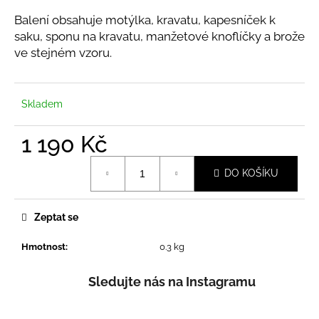
a
Balení obsahuje motýlka, kravatu, kapesníček k
j
saku, sponu na kravatu, manžetové knoflíčky a brože
í
ve stejném vzoru.
t
?
Skladem
1 190 Kč
Měrná
HLEDAT
DO KOŠÍKU
cena:
Zeptat se
D
o
Hmotnost
:
0.3 kg
p
o
Sledujte nás na Instagramu
r
u